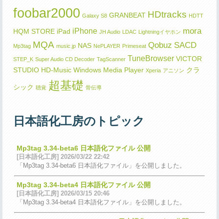
foobar2000
HDtracks
GRANBEAT
Galaxy S8
HDTT
mora
iPhone
HQM STORE
iPad
JH Audio
LDAC
Lightningイヤホン
MQA
Qobuz
SACD
NAS
Mp3tag
music.jp
NePLAYER
Primeseat
TuneBrowser
VICTOR
STEP_K
Super Audio CD Decoder
TagScanner
STUDIO HD-Music
Windows Media Player
クラ
Xperia
アニソン
超基礎
シック
聴覚
骨伝導
日本語化工房のトピック
Mp3tag 3.34-beta6 日本語化ファイル 公開
[日本語化工房] 2026/03/22 22:42
「Mp3tag 3.34-beta6 日本語化ファイル」を公開しました。
Mp3tag 3.34-beta4 日本語化ファイル 公開
[日本語化工房] 2026/03/15 20:46
「Mp3tag 3.34-beta4 日本語化ファイル」を公開しました。