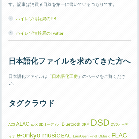
す。記事は消費者目線を第一に書いているつもりです。
ハイレゾ情報局のFB
ハイレゾ情報局のTwitter
日本語化ファイルを求めてきた方へ
日本語化ファイルは「
日本語化工房
」のページをご覧くださ
い。
タグクラウド
DSD
ALAC
Bluetooth
AC3
aptX
BDオーディオ
DRM
DVDオーデ
e-onkyo music
FLAC
EAC
ィオ
EarsOpen
FindHDMusic