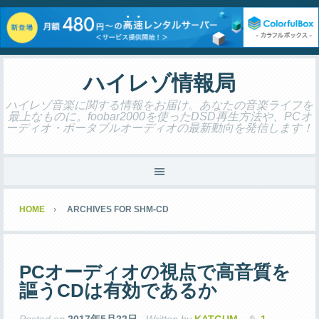
ハイレゾ情報局
ハイレゾ音楽に関する情報をお届け。あなたの音楽ライフを
最上なものに。foobar2000を使ったDSD再生方法や、PCオ
ーディオ・ポータブルオーディオの最新動向を発信します！
HOME
ARCHIVES FOR SHM-CD
PCオーディオの視点で高音質を
謳うCDは有効であるか
Posted on
2017年5月22日
Written by
KATGUM
1