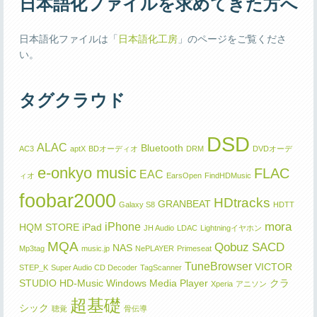
日本語化ファイルを求めてきた方へ
日本語化ファイルは「
日本語化工房
」のページをご覧くださ
い。
タグクラウド
DSD
ALAC
Bluetooth
AC3
aptX
BDオーディオ
DRM
DVDオーデ
e-onkyo music
FLAC
EAC
ィオ
EarsOpen
FindHDMusic
foobar2000
HDtracks
GRANBEAT
Galaxy S8
HDTT
mora
iPhone
HQM STORE
iPad
JH Audio
LDAC
Lightningイヤホン
MQA
Qobuz
SACD
NAS
Mp3tag
music.jp
NePLAYER
Primeseat
TuneBrowser
VICTOR
STEP_K
Super Audio CD Decoder
TagScanner
STUDIO HD-Music
Windows Media Player
クラ
Xperia
アニソン
超基礎
シック
聴覚
骨伝導