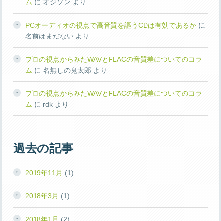
ム
に
オジソン
より
PCオーディオの視点で高音質を謳うCDは有効であるか
に
名前はまだない
より
プロの視点からみたWAVとFLACの音質差についてのコラ
ム
に
名無しの鬼太郎
より
プロの視点からみたWAVとFLACの音質差についてのコラ
ム
に
rdk
より
過去の記事
2019年11月
(1)
2018年3月
(1)
2018年1月
(2)