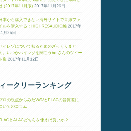
は (2017年11月版)
2017年11月26日
日本から購入できない海外サイトで音源ファ
イルを購入する：HIGHRESAUDIO編
2017年
11月25日
ハイレゾについて知るためのざっくりまと
め。いつかハイレゾを聞こうbotさんのツイー
ト集
2017年11月12日
ィークリーランキング
プロの視点からみたWAVとFLACの音質差に
ついてのコラム
FLACとALACどちらを使えば良いか？