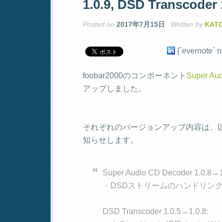
1.0.9, DSD Transcoder 
Posted on
2017年7月15日
Written by
KAT
[`evernote` n
foobar2000のコンポーネント
Super Au
アップしました。
それぞれのバージョンアップ内容は、
知らせします。
Super Audio CD Decoder 1.0.8→1
・DSDストリームのハンドリン
DSD Transcoder 1.0.5→1.0.8: