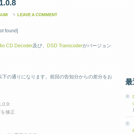
1.0.8
GUM
LEAVE A COMMENT
ot found]
dio CD Decoder
及び、
DSD Transcoder
がバージョン
以下の通りになります。前回の告知分からの差分をお
最
.0.9:
グを修正