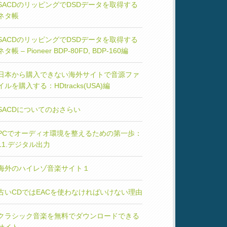
SACDのリッピングでDSDデータを取得する
ネタ帳
SACDのリッピングでDSDデータを取得する
ネタ帳 – Pioneer BDP-80FD, BDP-160編
日本から購入できない海外サイトで音源ファ
イルを購入する：HDtracks(USA)編
SACDについてのおさらい
PCでオーディオ環境を整えるための第一歩：
11.デジタル出力
海外のハイレゾ音楽サイト１
古いCDではEACを使わなければいけない理由
クラシック音楽を無料でダウンロードできる
サイト