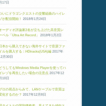
月17日
ついにドラゴンクエストの交響組曲のハイレ
ゾが配信開始！
2018年1月24日
オーディオ評論家2名が立ち上げた高音質レ
ーベル「Ultra Art Record」
2018年1月2日
日本から購入できない海外サイトで音源ファ
イルを購入する：HDtracks(USA)編
2017年
12月30日
どうしてもWindows Media Playerを使ってハ
イレゾを再生したい場合の注意点
2017年12
月10日
プロの視点からみて、LANケーブルで音質は
変化するのか？
2017年12月8日
同タイトルの国別価格差、見えてきた傾向と