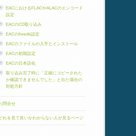
EACにおけるFLACやALACのエンコード
設定
EACのCD取り込み
EACのfreedb設定
EACのファイルの入手とインストール
EACの初期設定
EACの日本語化
取り込み完了時に「正確にコピーされた
か確認できませんでした」と出た場合の
対処方針
お問合せ
どれを見て良いかわからない人が見るページ