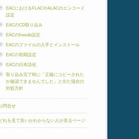
EACにおけるFLACやALACのエンコード
設定
EACのCD取り込み
EACのfreedb設定
EACのファイルの入手とインストール
EACの初期設定
EACの日本語化
取り込み完了時に「正確にコピーされた
か確認できませんでした」と出た場合の
対処方針
お問合せ
どれを見て良いかわからない人が見るページ