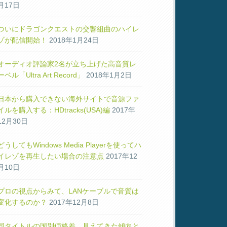
月17日
ついにドラゴンクエストの交響組曲のハイレ
ゾが配信開始！
2018年1月24日
オーディオ評論家2名が立ち上げた高音質レ
ーベル「Ultra Art Record」
2018年1月2日
日本から購入できない海外サイトで音源ファ
イルを購入する：HDtracks(USA)編
2017年
12月30日
どうしてもWindows Media Playerを使ってハ
イレゾを再生したい場合の注意点
2017年12
月10日
プロの視点からみて、LANケーブルで音質は
変化するのか？
2017年12月8日
同タイトルの国別価格差、見えてきた傾向と