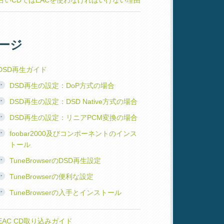
古いCDではEACを使わなければいけない理由
ージ
DSD再生ガイド
DSD再生の設定：DoP方式の場合
DSD再生の設定：DSD Native方式の場合
DSD再生の設定：リニアPCM変換の場合
foobar2000及びコンポーネントのインス
トール
TuneBrowserのDSD再生設定
TuneBrowserの便利な設定
TuneBrowserの入手とインストール
EAC CD取り込みガイド