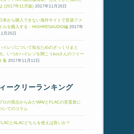
は (2017年11月版)
2017年11月26日
日本から購入できない海外サイトで音源ファ
イルを購入する：HIGHRESAUDIO編
2017年
11月25日
ハイレゾについて知るためのざっくりまと
め。いつかハイレゾを聞こうbotさんのツイー
ト集
2017年11月12日
ィークリーランキング
プロの視点からみたWAVとFLACの音質差に
ついてのコラム
FLACとALACどちらを使えば良いか？