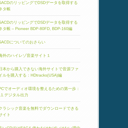
SACDのリッピングでDSDデータを取得する
ネタ帳
SACDのリッピングでDSDデータを取得する
ネタ帳 – Pioneer BDP-80FD, BDP-160編
SACDについてのおさらい
海外のハイレゾ音楽サイト１
日本から購入できない海外サイトで音源ファ
イルを購入する：HDtracks(USA)編
PCでオーディオ環境を整えるための第一歩：
11.デジタル出力
クラシック音楽を無料でダウンロードできる
サイト